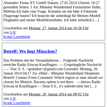
Absender: Firma XY GmbH Datum: 27.01.2014 Uhrzeit: 16:27
gesendete Seiten: 1 An: Miniatur Wunderland Faxnummer Hallo,
MiWula Ich habe eine Frage. Könnten sie mir bitte 4 Fahrende
Flugzeuge bauen? Ich brauche die unbedingt für Meinen Modell
Flughafen und meine Modelleisenbahn. Ich habe nehmlich […]
Geschrieben am
Montag, 27. Januar 2014 um 16:28 Uhr
von
S H
.
Keine Leserbriefe
Betreff: Wo liegt München?
Das Problem mit der Versandadresse… Folgende Nachricht
erreichte Radio Eriwan Knuffingen: —–Ursprüngliche Nachricht
—– Von: S. S. <geändert>@gmail.com Gesendet: Montag, 20.
Januar 2014 04:17 An: eMail – Miniatur Wunderland Shopteam
Betreff: Contact Form Comment: Which region or state should we
choose for Munich. Bavaria option is not there. —-hierzu Radio
Eriwan in Knuffingen—- Dear S.S., it’s unbelievable but […]
Geschrieben am
Montag, 20. Januar 2014 um 08:02 Uhr
von
S H
.
Keine Leserbriefe