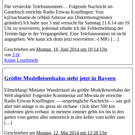
Die versteckte Telefonnummer… Folgende Nachricht im
Gästebuch erreichte Radio Eriwan Knuffingen: Von:
k@nachname.de (eMail Adresse aus Diskretionsgründen
geändert) Ich habe nun 3 mal versucht für Samstag 21.6.14 um 19
Uhr zu reservieren, jedesmal erhalte ich die Fehlermeldung der
Termin läge in der Vergangenheit. Eine Telefonnummer ist nicht
angegeben. Wie kann ich denn jetzt reservieren :-( MfG […]
Geschrieben am
Montag, 16. Juni 2014 um 10:14 Uhr
von
S H
.
Keine Leserbriefe
Größte Modelleisenbahn steht jetzt in Bayern
Eilmeldung! Miniatur Wunderland als größte Modelleisenbahn der
Welt abgelöst! Folgender Kommentar auf Miwula.de erreichte
Radio Eriwan Knuffingen: —-ursprüngliche Nachricht—- sau geil
aber mei anlage is no gresa als eichane i hob über 500 km
mindesten gleis verbaut in meinem zimmer gehts los bis in den
garten vom garten alles unteririsch in den keller vom keller zum
[…]
Geschrieben am
Montag, 12. Mai 2014 um 12:28 Uhr