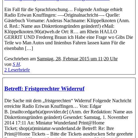
Ein Fall für die Sprachforschung… Folgende Anfrage erhielt
Radio Eriwan Knuffingen: —-Originalnachricht—- Quelle:
Gästebuch Vorname: Anderas Nachname: Klöppelknoten (Anm.
d. Red.: Name aus Diskretionsgründen geändert!) eMail:
Klöppelknoten.90(at)web.de Ort: R… am Rhein HALLO
GERRIT UND Fredereg Braun ich Habe eine Frage wo Gibs Die
Teile wo Man Autos und linienbus Fahren lassen kann Für die
eisenbahn […]
Geschrieben am
Samstag, 28. Februar 2015 um 11:20 Uhr
von
S H
.
2 Leserbriefe
Betreff: Fristgerechter Widerruf
Die Sache mit dem „fristgerechten“ Widerruf Folgende Nachricht
erreichte Radio Eriwan Knuffingen… Von: Edgar
B. [mailto:edgarb(at)provider.de] (Anm. der Redaktion: Name aus
Diskretionsgründen geändert) Gesendet: Samstag, 1. November
2014 17:11 An: Miniatur Wunderland Print@Home
Ticket; shop(at)miniatur-wunderland.de Betreff: Re: Ihre
Print@Home Tickets – Bitte die Tickets ausdrucken Sehr geeehrte