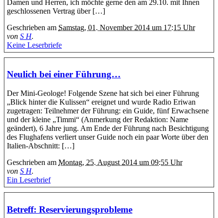
Damen und Herren, ich möchte gerne den am 29.10. mit Ihnen
geschlossenen Vertrag über […]
Geschrieben am
Samstag, 01. November 2014 um 17:15 Uhr
von
S H
.
Keine Leserbriefe
Neulich bei einer Führung…
Der Mini-Geologe! Folgende Szene hat sich bei einer Führung
„Blick hinter die Kulissen“ ereignet und wurde Radio Eriwan
zugetragen: Teilnehmer der Führung: ein Guide, fünf Erwachsene
und der kleine „Timmi“ (Anmerkung der Redaktion: Name
geändert), 6 Jahre jung. Am Ende der Führung nach Besichtigung
des Flughafens verliert unser Guide noch ein paar Worte über den
Italien-Abschnitt: […]
Geschrieben am
Montag, 25. August 2014 um 09:55 Uhr
von
S H
.
Ein Leserbrief
Betreff: Reservierungsprobleme