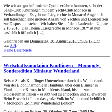
Wie wir aus gut informierter Quelle erfahren konnten, steht der
Segel-Club Knuffingen mit dem Yacht-Club Monaco in
Verhandlungen: Es geht um Liegerechte in Monaco! Angeblich
soll tatsächlich eine größere Anzahl von Yachten und Liegeplätzen
zur Disposition stehen. Wir halten Sie auf dem Laufenden. Update
2.10.2018: Das Thema „Liegerechte in Monaco 1:87“ ist nun
tatsächlich öffentlich […]
Geschrieben am
Donnerstag, 30. August 2018 um 09:17 Uhr
von
S H
.
Keine Leserbriefe
Wirtschaftssimulation Knuffingen – Monopoly-
Sonderedition Miniatur Wunderland
Reisen Sie als Knuffinger Unternehmer durch das Wunderland:
Von der Elbphilharmonie in Hamburg, über dem Eismeer in
Finnland, der Kirmes in Mitteldeutschland, bis hin zum
Kolosseum in Italien – es gibt viel zu entdecken und zu erwerben!
Beim Erwerb ist Ihnen das große Volk im Wunderland behilflich -
> Monopoly „Miniatur Wunderland Edition“
Geschrieben am
Freitag, 20. Oktober 2017 um 13:05 Uhr