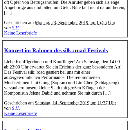
oft Opfer von Betrugsanrufen. Die Anrufer geben sich als enge
Angehörige aus und bitten um Geld. Bitte fallt nicht darauf herein,
[…]
Geschrieben am
Montag, 23. September 2019 um 15:55 Uhr
von
S H
.
Keine Leserbriefe
Konzert im Rahmen des silk::road Festivals
Liebe Knuffigerinnen und Knuffinger! Am Samstag, den 14.09.
ab 23:00 Uhr erwartet Sie ein Erlebnis der ganz besonderen Art!
Das Festival silk::road gastiert bei uns mit einer
außergewöhnlichen Performance. Die renommierten
Musikerinnen Lini Gong (Sopran) und Lin Chen (Schlagzeug)
verzaubern unsere kleine Stadt mit großen Klängen der
Komponistin Jelena Dabić und nehmen Sie mit durch […]
Geschrieben am
Samstag, 14. September 2019 um 11:37 Uhr
von
S H
.
Keine Leserbriefe