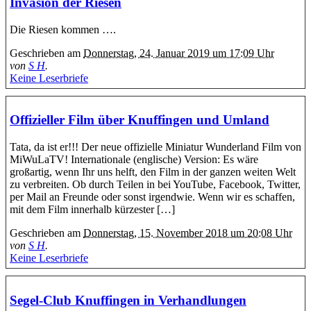
Invasion der Riesen
Die Riesen kommen ….
Geschrieben am
Donnerstag, 24. Januar 2019 um 17:09 Uhr
von
S H
.
Keine Leserbriefe
Offizieller Film über Knuffingen und Umland
Tata, da ist er!!! Der neue offizielle Miniatur Wunderland Film von
MiWuLaTV! Internationale (englische) Version: Es wäre
großartig, wenn Ihr uns helft, den Film in der ganzen weiten Welt
zu verbreiten. Ob durch Teilen in bei YouTube, Facebook, Twitter,
per Mail an Freunde oder sonst irgendwie. Wenn wir es schaffen,
mit dem Film innerhalb kürzester […]
Geschrieben am
Donnerstag, 15. November 2018 um 20:08 Uhr
von
S H
.
Keine Leserbriefe
Segel-Club Knuffingen in Verhandlungen