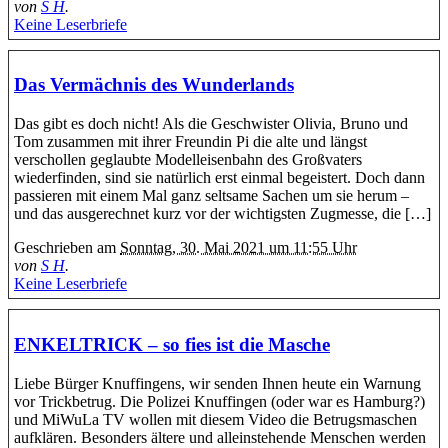
von
S H
.
Keine Leserbriefe
Das Vermächnis des Wunderlands
Das gibt es doch nicht! Als die Geschwister Olivia, Bruno und
Tom zusammen mit ihrer Freundin Pi die alte und längst
verschollen geglaubte Modelleisenbahn des Großvaters
wiederfinden, sind sie natürlich erst einmal begeistert. Doch dann
passieren mit einem Mal ganz seltsame Sachen um sie herum –
und das ausgerechnet kurz vor der wichtigsten Zugmesse, die […]
Geschrieben am
Sonntag, 30. Mai 2021 um 11:55 Uhr
von
S H
.
Keine Leserbriefe
ENKELTRICK – so fies ist die Masche
Liebe Bürger Knuffingens, wir senden Ihnen heute ein Warnung
vor Trickbetrug. Die Polizei Knuffingen (oder war es Hamburg?)
und MiWuLa TV wollen mit diesem Video die Betrugsmaschen
aufklären. Besonders ältere und alleinstehende Menschen werden