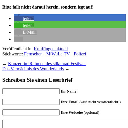
Bitte fallt nicht darauf herein, sondern legt auf!
teilen
teilen
E-Mail
Veröffentlicht in:
Knuffingen aktuell
.
Stichworte:
Fernsehen
·
MiWuLa TV
·
Polizei
←
Konzert im Rahmen des silk::road Festivals
Das Vermächnis des Wunderlands
→
Schreiben Sie einen Leserbrief
Ihr Name
Ihre Email
(wird nicht veröffentlicht!)
Ihre Webseite
(optional)