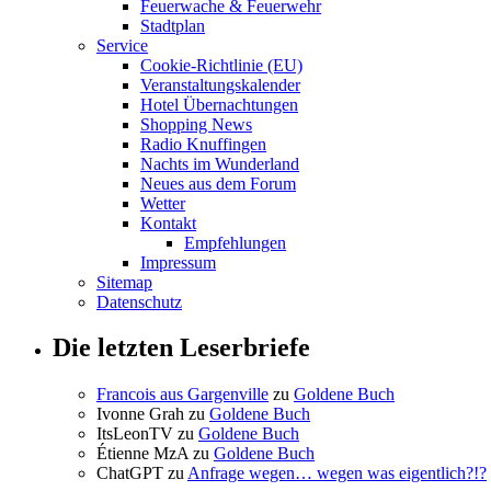
Feuerwache & Feuerwehr
Stadtplan
Service
Cookie-Richtlinie (EU)
Veranstaltungskalender
Hotel Übernachtungen
Shopping News
Radio Knuffingen
Nachts im Wunderland
Neues aus dem Forum
Wetter
Kontakt
Empfehlungen
Impressum
Sitemap
Datenschutz
Die letzten Leserbriefe
Francois aus Gargenville
zu
Goldene Buch
Ivonne Grah
zu
Goldene Buch
ItsLeonTV
zu
Goldene Buch
Étienne MzA
zu
Goldene Buch
ChatGPT
zu
Anfrage wegen… wegen was eigentlich?!?