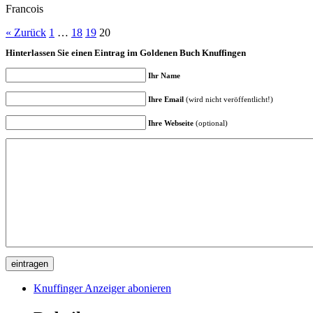
Francois
« Zurück
1
…
18
19
20
Hinterlassen Sie einen Eintrag im Goldenen Buch Knuffingen
Ihr Name
Ihre Email
(wird nicht veröffentlicht!)
Ihre Webseite
(optional)
Knuffinger Anzeiger abonieren