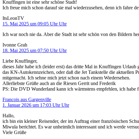
Knuffingen ist eine sehr schöne Stadt!
Ich freue mich schon darauf sie mal wiederzusehen, denn ich fahre d
ItsLeonTV
15. Mai 2025 um 09:05 Uhr Uhr
Ich war noch nie da. Aber die Stadt ist sehr schön von den Bildern her
Ivonne Grah
18. Mai 2025 um 07:50 Uhr Uhr
Liebe Knuffinger,
dieses Jahr habe ich (leider erst) das dritte Mal in Knuffingen Url
das KN-Autokennzeichen, oder daß die Jet Tankstelle die aktuellen 
mitgemacht. Ich sehne mich jetzt schon nach einem Wiedersehen.
Allerliebste Grüße auch an die Riesen Gerrit und Frederik
PS: Die DVD Wunderland kann ich wärmstens empfehlen, ich habe 
Francois aus Gargenville
1. Januar 2026 um 17:03 Uhr Uhr
Hallo,
ich bin ein kleiner Reisender, der im Auftrag einer französischen S
Miwula berichtet. Es war unheimlich interessant und ich werde versu
Viele Grüße