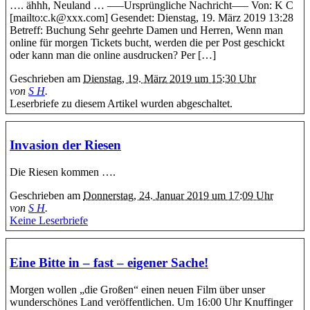
…. ähhh, Neuland … —–Ursprüngliche Nachricht—– Von: K C
[mailto:c.k@xxx.com] Gesendet: Dienstag, 19. März 2019 13:28
Betreff: Buchung Sehr geehrte Damen und Herren, Wenn man
online für morgen Tickets bucht, werden die per Post geschickt
oder kann man die online ausdrucken? Per […]
Geschrieben am
Dienstag, 19. März 2019 um 15:30 Uhr
von
S H
.
Leserbriefe zu diesem Artikel wurden abgeschaltet.
Invasion der Riesen
Die Riesen kommen ….
Geschrieben am
Donnerstag, 24. Januar 2019 um 17:09 Uhr
von
S H
.
Keine Leserbriefe
Eine Bitte in – fast – eigener Sache!
Morgen wollen „die Großen“ einen neuen Film über unser
wunderschönes Land veröffentlichen. Um 16:00 Uhr Knuffinger