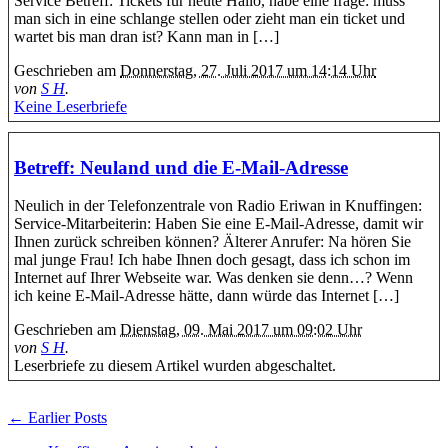
Service Betreff: Tickets für heute Hallo, habe eine frage: muss
man sich in eine schlange stellen oder zieht man ein ticket und
wartet bis man dran ist? Kann man in […]
Geschrieben am
Donnerstag, 27. Juli 2017 um 14:14 Uhr
von
S H
.
Keine Leserbriefe
Betreff: Neuland und die E-Mail-Adresse
Neulich in der Telefonzentrale von Radio Eriwan in Knuffingen:
Service-Mitarbeiterin: Haben Sie eine E-Mail-Adresse, damit wir
Ihnen zurück schreiben können? Älterer Anrufer: Na hören Sie
mal junge Frau! Ich habe Ihnen doch gesagt, dass ich schon im
Internet auf Ihrer Webseite war. Was denken sie denn…? Wenn
ich keine E-Mail-Adresse hätte, dann würde das Internet […]
Geschrieben am
Dienstag, 09. Mai 2017 um 09:02 Uhr
von
S H
.
Leserbriefe zu diesem Artikel wurden abgeschaltet.
← Earlier Posts