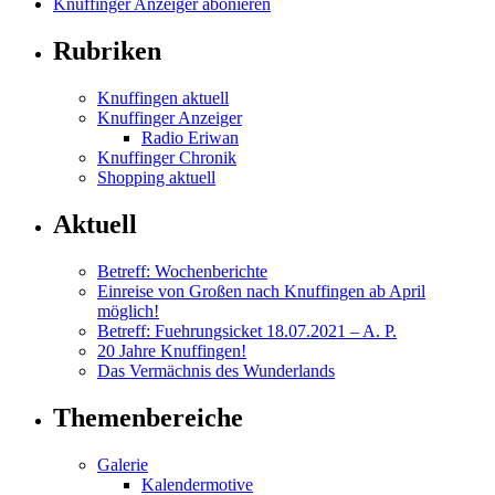
Knuffinger Anzeiger abonieren
Rubriken
Knuffingen aktuell
Knuffinger Anzeiger
Radio Eriwan
Knuffinger Chronik
Shopping aktuell
Aktuell
Betreff: Wochenberichte
Einreise von Großen nach Knuffingen ab April
möglich!
Betreff: Fuehrungsicket 18.07.2021 – A. P.
20 Jahre Knuffingen!
Das Vermächnis des Wunderlands
Themenbereiche
Galerie
Kalendermotive