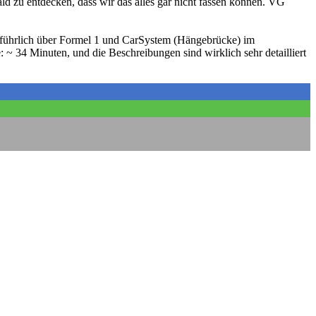
 zu entdecken, dass wir das alles gar nicht fassen können. VG
usführlich über Formel 1 und CarSystem (Hängebrücke) im
 34 Minuten, und die Beschreibungen sind wirklich sehr detailliert