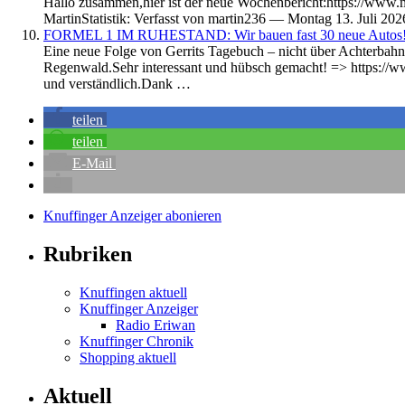
Hallo zusammen,hier ist der neue Wochenbericht:https://www.m
MartinStatistik: Verfasst von martin236 — Montag 13. Juli 2
FORMEL 1 IM RUHESTAND: Wir bauen fast 30 neue Autos! |
Eine neue Folge von Gerrits Tagebuch – nicht über Achterbahn
Regenwald.Sehr interessant und hübsch gemacht! => https://ww
und verständlich.Dank …
teilen
teilen
E-Mail
Knuffinger Anzeiger abonieren
Rubriken
Knuffingen aktuell
Knuffinger Anzeiger
Radio Eriwan
Knuffinger Chronik
Shopping aktuell
Aktuell