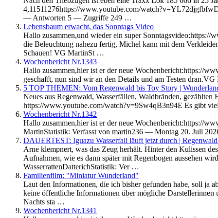
Nach den Triebzügen ist eben eine Traxx Lok 185 666 in 25 Ja
4,11511276https://www.youtube.com/watch?v=YL72djgfbfwDas V
— Antworten 5 — Zugriffe 249 …
Lebensbaum erwacht, das Sonntags Video
Hallo zusammen,und wieder ein super Sonntagsvideo:https://
die Beleuchtung nahezu fertig, Michel kann mit dem Verkleide
Schauen! VG MartinSt …
Wochenbericht Nr.1343
Hallo zusammen,hier ist er der neue Wochenbericht:https://ww
geschafft, nun sind wir an den Details und am Testen dran.V
5 TOP THEMEN: Vom Regenwald bis Toy Story | Wunderlan
Neues aus Regenwald, Wasserfällen, Waldbränden, gezählten 
https://www.youtube.com/watch?v=9Sw4qB3n94E Es gibt viel z
Wochenbericht Nr.1342
Hallo zusammen,hier ist er der neue Wochenbericht:https://w
MartinStatistik: Verfasst von martin236 — Montag 20. Juli 2
DAUERTEST: Iguazu Wasserfall läuft jetzt durch | Regenwal
Arne klempnert, was das Zeug herhält. Hinter den Kulissen des n
Aufnahmen, wie es dann später mit Regenbogen aussehen wir
WasserrattenDatterichStatistik: Ver …
Familienfilm: "Miniatur Wunderland"
Laut den Informationen, die ich bisher gefunden habe, soll ja
keine öffentliche Informationen über mögliche Darstellerinnen 
Nachts sta …
Wochenbericht Nr.1341