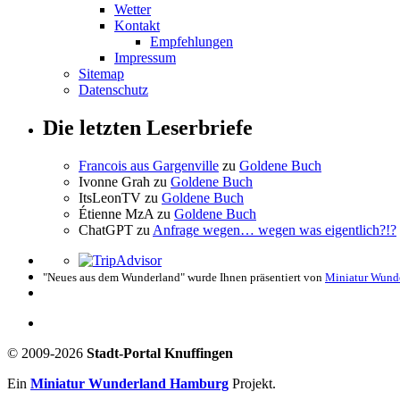
Wetter
Kontakt
Empfehlungen
Impressum
Sitemap
Datenschutz
Die letzten Leserbriefe
Francois aus Gargenville
zu
Goldene Buch
Ivonne Grah
zu
Goldene Buch
ItsLeonTV
zu
Goldene Buch
Étienne MzA
zu
Goldene Buch
ChatGPT
zu
Anfrage wegen… wegen was eigentlich?!?
"Neues aus dem Wunderland" wurde Ihnen präsentiert von
Miniatur Wund
© 2009-2026
Stadt-Portal Knuffingen
Ein
Miniatur Wunderland Hamburg
Projekt.