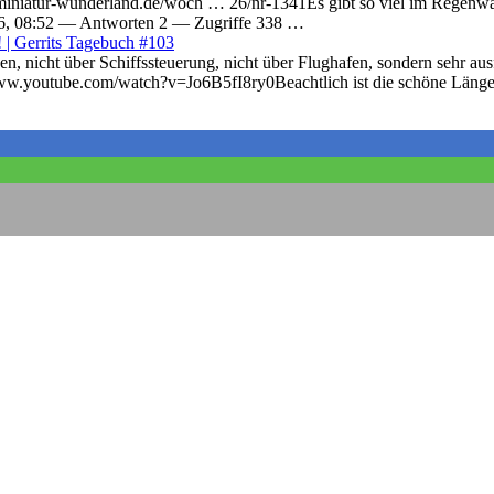
iniatur-wunderland.de/woch … 26/nr-1341Es gibt so viel im Regenwald
026, 08:52 — Antworten 2 — Zugriffe 338 …
 Gerrits Tagebuch #103
en, nicht über Schiffssteuerung, nicht über Flughafen, sondern sehr a
w.youtube.com/watch?v=Jo6B5fI8ry0Beachtlich ist die schöne Länge: ~