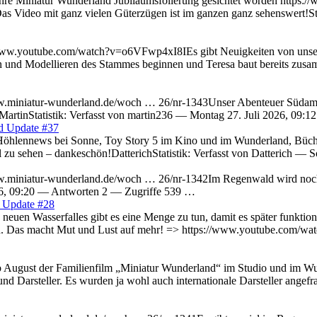
hre Miniatur Wunderland Jubiläumsfolierung gesichtet worden https:/
ideo mit ganz vielen Güterzügen ist im ganzen ganz sehenswert!Stat
www.youtube.com/watch?v=o6VFwp4xI8IEs gibt Neuigkeiten von unserer
n und Modellieren des Stammes beginnen und Teresa baut bereits zusa
w.miniatur-wunderland.de/woch … 26/nr-1343Unser Abenteuer Südamerika
G MartinStatistik: Verfasst von martin236 — Montag 27. Juli 2026, 0
d Update #37
Höhlennews bei Sonne, Toy Story 5 im Kino und im Wunderland, Büche
u sehen – dankeschön!DatterichStatistik: Verfasst von Datterich — 
ww.miniatur-wunderland.de/woch … 26/nr-1342Im Regenwald wird noch g
026, 09:20 — Antworten 2 — Zugriffe 539 …
d Update #28
euen Wasserfalles gibt es eine Menge zu tun, damit es später funktionie
d. Das macht Mut und Lust auf mehr! => https://www.youtube.com/wa
 ab August der Familienfilm „Miniatur Wunderland“ im Studio und im Wu
und Darsteller. Es wurden ja wohl auch internationale Darsteller angef