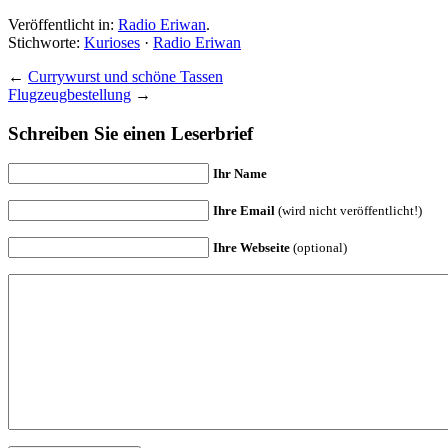
Veröffentlicht in:
Radio Eriwan
.
Stichworte:
Kurioses
·
Radio Eriwan
←
Currywurst und schöne Tassen
Flugzeugbestellung
→
Schreiben Sie einen Leserbrief
Ihr Name
Ihre Email
(wird nicht veröffentlicht!)
Ihre Webseite
(optional)