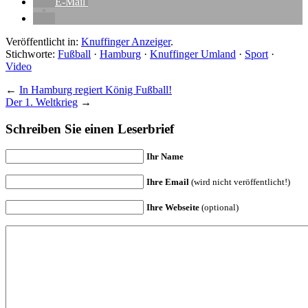
E-Mail
Veröffentlicht in:
Knuffinger Anzeiger
.
Stichworte:
Fußball
·
Hamburg
·
Knuffinger Umland
·
Sport
·
Video
←
In Hamburg regiert König Fußball!
Der 1. Weltkrieg
→
Schreiben Sie einen Leserbrief
Ihr Name
Ihre Email
(wird nicht veröffentlicht!)
Ihre Webseite
(optional)