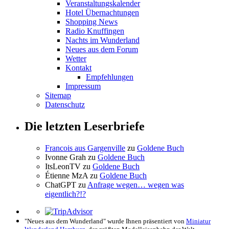
Veranstaltungskalender
Hotel Übernachtungen
Shopping News
Radio Knuffingen
Nachts im Wunderland
Neues aus dem Forum
Wetter
Kontakt
Empfehlungen
Impressum
Sitemap
Datenschutz
Die letzten Leserbriefe
Francois aus Gargenville
zu
Goldene Buch
Ivonne Grah
zu
Goldene Buch
ItsLeonTV
zu
Goldene Buch
Étienne MzA
zu
Goldene Buch
ChatGPT
zu
Anfrage wegen… wegen was
eigentlich?!?
"Neues aus dem Wunderland" wurde Ihnen präsentiert von
Miniatur