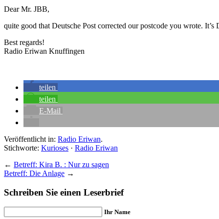
Dear Mr. JBB,
quite good that Deutsche Post corrected our postcode you wrote. It’s
Best regards!
Radio Eriwan Knuffingen
teilen
teilen
E-Mail
Veröffentlicht in:
Radio Eriwan
.
Stichworte:
Kurioses
·
Radio Eriwan
←
Betreff: Kira B. : Nur zu sagen
Betreff: Die Anlage
→
Schreiben Sie einen Leserbrief
Ihr Name