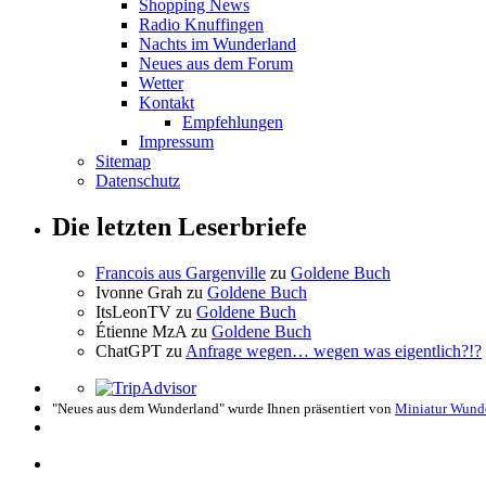
Shopping News
Radio Knuffingen
Nachts im Wunderland
Neues aus dem Forum
Wetter
Kontakt
Empfehlungen
Impressum
Sitemap
Datenschutz
Die letzten Leserbriefe
Francois aus Gargenville
zu
Goldene Buch
Ivonne Grah
zu
Goldene Buch
ItsLeonTV
zu
Goldene Buch
Étienne MzA
zu
Goldene Buch
ChatGPT
zu
Anfrage wegen… wegen was eigentlich?!?
"Neues aus dem Wunderland" wurde Ihnen präsentiert von
Miniatur Wund