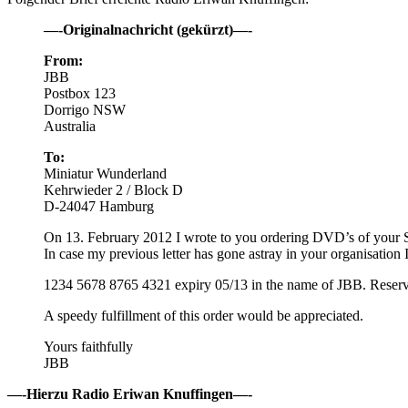
—-Originalnachricht (gekürzt)—-
From:
JBB
Postbox 123
Dorrigo NSW
Australia
To:
Miniatur Wunderland
Kehrwieder 2 / Block D
D-24047 Hamburg
On 13. February 2012 I wrote to you ordering DVD’s of your S
In case my previous letter has gone astray in your organisation I
1234 5678 8765 4321 expiry 05/13 in the name of JBB. Reserve
A speedy fulfillment of this order would be appreciated.
Yours faithfully
JBB
—-Hierzu Radio Eriwan Knuffingen—-