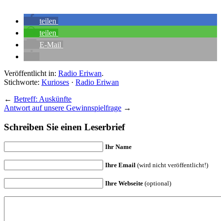
teilen
teilen
E-Mail
Veröffentlicht in:
Radio Eriwan
.
Stichworte:
Kurioses
·
Radio Eriwan
←
Betreff: Auskünfte
Antwort auf unsere Gewinnspielfrage
→
Schreiben Sie einen Leserbrief
Ihr Name
Ihre Email
(wird nicht veröffentlicht!)
Ihre Webseite
(optional)