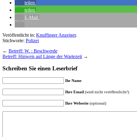
teilen
teilen
E-Mail
Veröffentlicht in:
Knuffinger Anzeiger
.
Stichworte:
Polizei
←
Betreff: W. : Beschwerde
Betreff: Hinweis auf Länge der Wartezeit
→
Schreiben Sie einen Leserbrief
Ihr Name
Ihre Email
(wird nicht veröffentlicht!)
Ihre Webseite
(optional)