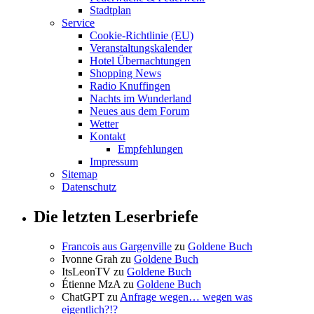
Stadtplan
Service
Cookie-Richtlinie (EU)
Veranstaltungskalender
Hotel Übernachtungen
Shopping News
Radio Knuffingen
Nachts im Wunderland
Neues aus dem Forum
Wetter
Kontakt
Empfehlungen
Impressum
Sitemap
Datenschutz
Die letzten Leserbriefe
Francois aus Gargenville
zu
Goldene Buch
Ivonne Grah
zu
Goldene Buch
ItsLeonTV
zu
Goldene Buch
Étienne MzA
zu
Goldene Buch
ChatGPT
zu
Anfrage wegen… wegen was
eigentlich?!?