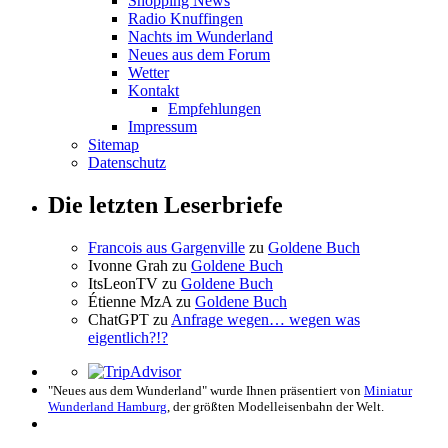
Shopping News
Radio Knuffingen
Nachts im Wunderland
Neues aus dem Forum
Wetter
Kontakt
Empfehlungen
Impressum
Sitemap
Datenschutz
Die letzten Leserbriefe
Francois aus Gargenville
zu
Goldene Buch
Ivonne Grah
zu
Goldene Buch
ItsLeonTV
zu
Goldene Buch
Étienne MzA
zu
Goldene Buch
ChatGPT
zu
Anfrage wegen… wegen was
eigentlich?!?
"Neues aus dem Wunderland" wurde Ihnen präsentiert von
Miniatur
Wunderland Hamburg
, der größten Modelleisenbahn der Welt.