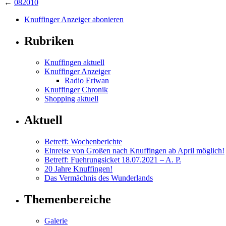
←
082010
Knuffinger Anzeiger abonieren
Rubriken
Knuffingen aktuell
Knuffinger Anzeiger
Radio Eriwan
Knuffinger Chronik
Shopping aktuell
Aktuell
Betreff: Wochenberichte
Einreise von Großen nach Knuffingen ab April möglich!
Betreff: Fuehrungsicket 18.07.2021 – A. P.
20 Jahre Knuffingen!
Das Vermächnis des Wunderlands
Themenbereiche
Galerie